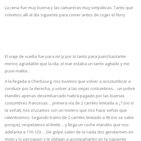
La cena fue muy buena y las camareras muy simpáticas. Tanto que
volvimos allí al día siguiente para comer antes de coger el ferry.
El viaje de vuelta fue para mí (y por lo tanto para Juan) bastante
menos agradable que la ida, el mar estaba un tanto agitado y me
puse malita…
A la llegada a Cherbourg, nos tuvimos que volver a acostumbrar a
conducir por la derecha, y volver a las viejas costumbres… un pobre
Irlandés apenas desembarcado habrá pagado por las buenas
costumbres francesas… primera vía de 2 carriles limitada a ¿? (no ví
la señal), nos cruzamos con un motero que nos hace señas que
ralenticemos. Segundo tramo de 2 carriles limitado a 90 (no se sabe
porque), respetamos el limite… y llega un coche irlandés que nos
adelanta a 110-120…. De golpe salen de la nada dos gendarmes en
moto y lo persiguen y le obligan a acompañarles en la siguiente