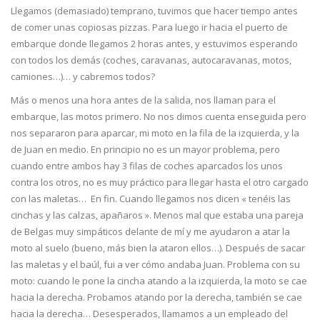
Llegamos (demasiado) temprano, tuvimos que hacer tiempo antes
de comer unas copiosas pizzas. Para luego ir hacia el puerto de
embarque donde llegamos 2 horas antes, y estuvimos esperando
con todos los demás (coches, caravanas, autocaravanas, motos,
camiones…)… y cabremos todos?
Más o menos una hora antes de la salida, nos llaman para el
embarque, las motos primero. No nos dimos cuenta enseguida pero
nos separaron para aparcar, mi moto en la fila de la izquierda, y la
de Juan en medio. En principio no es un mayor problema, pero
cuando entre ambos hay 3 filas de coches aparcados los unos
contra los otros, no es muy práctico para llegar hasta el otro cargado
con las maletas… En fin. Cuando llegamos nos dicen « tenéis las
cinchas y las calzas, apañaros ». Menos mal que estaba una pareja
de Belgas muy simpáticos delante de mí y me ayudaron a atar la
moto al suelo (bueno, más bien la ataron ellos…). Después de sacar
las maletas y el baúl, fui a ver cómo andaba Juan. Problema con su
moto: cuando le pone la cincha atando a la izquierda, la moto se cae
hacia la derecha. Probamos atando por la derecha, también se cae
hacia la derecha… Desesperados, llamamos a un empleado del