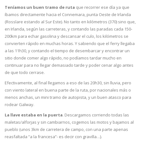
Teníamos un buen tramo de ruta
que recorrer ese día ya que
íbamos directamente hacia el Connemara, punta Oeste de Irlanda
(Rosslare estando al Sur Este). No tanto en kilómetros (370) sino que,
en Irlanda, según las carreteras, y contando las paradas cada 150-
200km para echar gasolina y descansar el culo, los kilómetros se
convierten rápido en muchas horas. Y sabiendo que el ferry llegaba
a las 11h30, y contando el tiempo de desembarcar y encontrar un
sitio donde comer algo rápido, no podíamos tardar mucho en
continuar para no llegar demasiado tarde y poder cenar algo antes
de que todo cerrase.
Efectivamente, al final llegamos a eso de las 20h30, sin lluvia, pero
con viento lateral en buena parte de la ruta, por nacionales más o
menos anchas, un mini tramo de autopista, y un buen atasco para
rodear Galway.
La llave estaba en la puerta
. Descargamos corriendo todas las
maletas/alforjas y sin cambiarnos, cogemos las motos y bajamos al
pueblo (unos 3km de carretera de campo, con una parte apenas
reasfaltada “a la francesa”- es decir con gravilla…).