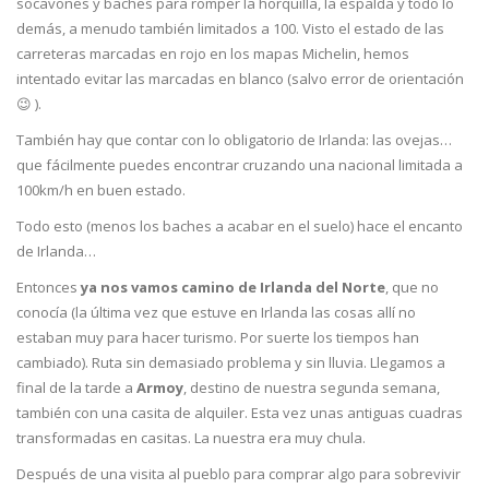
socavones y baches para romper la horquilla, la espalda y todo lo
demás, a menudo también limitados a 100. Visto el estado de las
carreteras marcadas en rojo en los mapas Michelin, hemos
intentado evitar las marcadas en blanco (salvo error de orientación
😉 ).
También hay que contar con lo obligatorio de Irlanda: las ovejas…
que fácilmente puedes encontrar cruzando una nacional limitada a
100km/h en buen estado.
Todo esto (menos los baches a acabar en el suelo) hace el encanto
de Irlanda…
Entonces
ya nos vamos camino de Irlanda del Norte
, que no
conocía (la última vez que estuve en Irlanda las cosas allí no
estaban muy para hacer turismo. Por suerte los tiempos han
cambiado). Ruta sin demasiado problema y sin lluvia. Llegamos a
final de la tarde a
Armoy
, destino de nuestra segunda semana,
también con una casita de alquiler. Esta vez unas antiguas cuadras
transformadas en casitas. La nuestra era muy chula.
Después de una visita al pueblo para comprar algo para sobrevivir