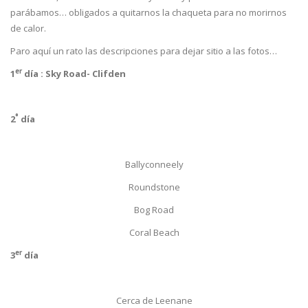
parábamos… obligados a quitarnos la chaqueta para no morirnos
de calor.
Paro aquí un rato las descripciones para dejar sitio a las fotos…
er
1
día : Sky Road- Clifden
°
2
día
Ballyconneely
Roundstone
Bog Road
Coral Beach
er
3
día
Cerca de Leenane