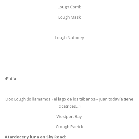
Lough Corrib
Lough Mask
Lough Nafooey
4° día
Doo Lough (lo llamamos «el lago de los tábanos»- Juan todavía tiene
cicatrices…)
Westport Bay
Croagh Patrick
Atardecer y luna en Sky Road: