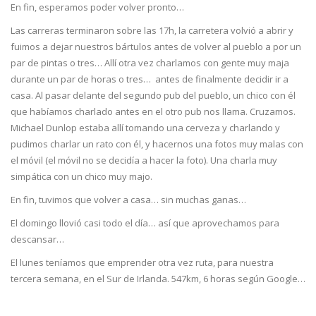
En fin, esperamos poder volver pronto…
Las carreras terminaron sobre las 17h, la carretera volvió a abrir y
fuimos a dejar nuestros bártulos antes de volver al pueblo a por un
par de pintas o tres… Allí otra vez charlamos con gente muy maja
durante un par de horas o tres… antes de finalmente decidir ir a
casa. Al pasar delante del segundo pub del pueblo, un chico con él
que habíamos charlado antes en el otro pub nos llama. Cruzamos.
Michael Dunlop estaba allí tomando una cerveza y charlando y
pudimos charlar un rato con él, y hacernos una fotos muy malas con
el móvil (el móvil no se decidía a hacer la foto). Una charla muy
simpática con un chico muy majo.
En fin, tuvimos que volver a casa… sin muchas ganas…
El domingo llovió casi todo el día… así que aprovechamos para
descansar…
El lunes teníamos que emprender otra vez ruta, para nuestra
tercera semana, en el Sur de Irlanda. 547km, 6 horas según Google…