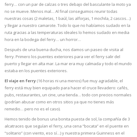
ferry… con un par de calzas o tres debajo del basculante la moto ya
no se mueve. Menos mal… Al final conseguimos reunir todas
nuestras cosas (2 maletas, 1 baúl, las alforjas, 1 mochila, 2 cascos…)
y llegar a nuestro camarote. Todo lo que no habíamos sudado en la
ruta gracias a las temperaturas ideales lo hemos sudado en media
hora en la bodega del ferry… un horror…
Después de una buena ducha, nos damos un paseo de visita al
ferry. Primero los puentes exteriores para ver el ferry salir del
puerto y llegar en alta mar. La mar era muy calmada y todo el mundo
estaba en los puentes exteriores.
El viaje en ferry
(16 horas ni una menos) fue muy agradable, el
ferry está muy bien equipado para hacer el cruce llevadero: cafés,
pubs, restaurantes, un cine, una tienda… todo con precios normales
(podrían abusar como en otros sitios ya que no tienes más
remedio… pero no es el caso).
Hemos tenido de bonus una bonita puesta de sol, la compañía de 3
alcatraces que seguían el ferry, una cena “bocata” en el puente en
“solitario” (con viento, eso sí…) y nuestra primera Guinness en el