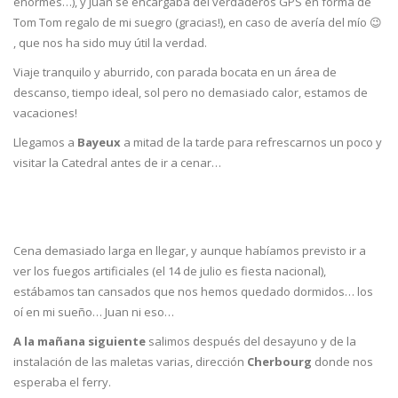
enormes…), y Juan se encargaba del verdaderos GPS en forma de
Tom Tom regalo de mi suegro (gracias!), en caso de avería del mío 😉
, que nos ha sido muy útil la verdad.
Viaje tranquilo y aburrido, con parada bocata en un área de
descanso, tiempo ideal, sol pero no demasiado calor, estamos de
vacaciones!
Llegamos a
Bayeux
a mitad de la tarde para refrescarnos un poco y
visitar la Catedral antes de ir a cenar…
Cena demasiado larga en llegar, y aunque habíamos previsto ir a
ver los fuegos artificiales (el 14 de julio es fiesta nacional),
estábamos tan cansados que nos hemos quedado dormidos… los
oí en mi sueño… Juan ni eso…
A la mañana siguiente
salimos después del desayuno y de la
instalación de las maletas varias, dirección
Cherbourg
donde nos
esperaba el ferry.