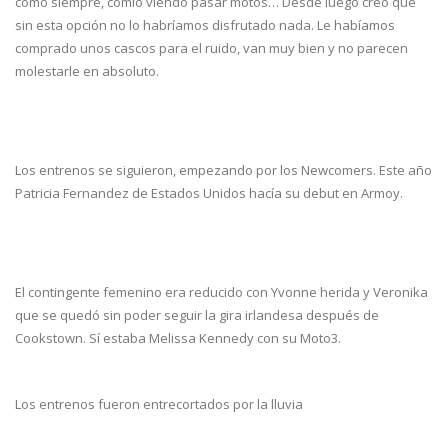
como siempre, comió viendo pasar motos… Desde luego creo que
sin esta opción no lo habríamos disfrutado nada. Le habíamos
comprado unos cascos para el ruido, van muy bien y no parecen
molestarle en absoluto.
Los entrenos se siguieron, empezando por los Newcomers. Este año
Patricia Fernandez de Estados Unidos hacía su debut en Armoy.
El contingente femenino era reducido con Yvonne herida y Veronika
que se quedó sin poder seguir la gira irlandesa después de
Cookstown. Sí estaba Melissa Kennedy con su Moto3.
Los entrenos fueron entrecortados por la lluvia