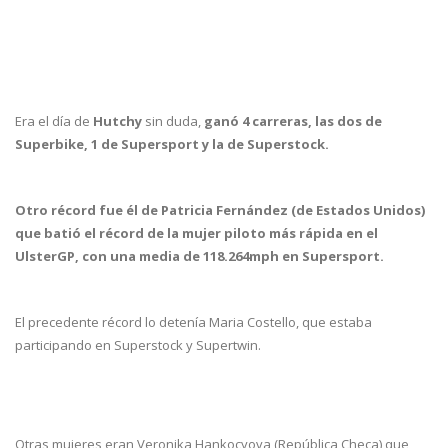
Era el día de
Hutchy
sin duda,
ganó 4 carreras, las dos de
Superbike, 1 de Supersport y la de Superstock.
Otro récord fue él de Patricia Fernández (de Estados Unidos)
que batió el récord de la mujer piloto más rápida en el
UlsterGP, con una media de 118.264mph en Supersport.
El precedente récord lo detenía Maria Costello, que estaba
participando en Superstock y Supertwin.
Otras mujeres eran Veronika Hankocyova (República Checa) que