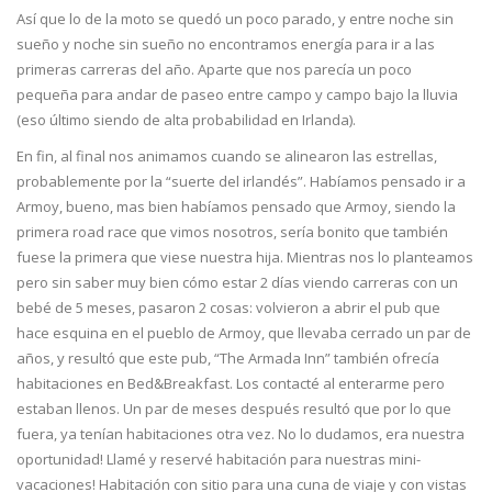
Así que lo de la moto se quedó un poco parado, y entre noche sin
sueño y noche sin sueño no encontramos energía para ir a las
primeras carreras del año. Aparte que nos parecía un poco
pequeña para andar de paseo entre campo y campo bajo la lluvia
(eso último siendo de alta probabilidad en Irlanda).
En fin, al final nos animamos cuando se alinearon las estrellas,
probablemente por la “suerte del irlandés”. Habíamos pensado ir a
Armoy, bueno, mas bien habíamos pensado que Armoy, siendo la
primera road race que vimos nosotros, sería bonito que también
fuese la primera que viese nuestra hija. Mientras nos lo planteamos
pero sin saber muy bien cómo estar 2 días viendo carreras con un
bebé de 5 meses, pasaron 2 cosas: volvieron a abrir el pub que
hace esquina en el pueblo de Armoy, que llevaba cerrado un par de
años, y resultó que este pub, “The Armada Inn” también ofrecía
habitaciones en Bed&Breakfast. Los contacté al enterarme pero
estaban llenos. Un par de meses después resultó que por lo que
fuera, ya tenían habitaciones otra vez. No lo dudamos, era nuestra
oportunidad! Llamé y reservé habitación para nuestras mini-
vacaciones! Habitación con sitio para una cuna de viaje y con vistas