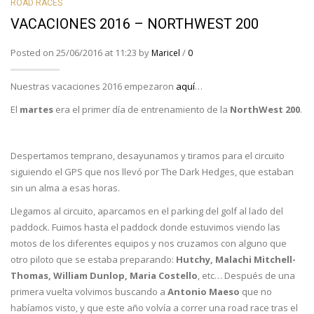
ROAD RACES
VACACIONES 2016 – NORTHWEST 200
Posted on 25/06/2016 at 11:23 by
/
Maricel
0
Nuestras vacaciones 2016 empezaron
aquí
…
El
martes
era el primer día de entrenamiento de la
NorthWest 200
.
Despertamos temprano, desayunamos y tiramos para el circuito
siguiendo el GPS que nos llevó por The Dark Hedges, que estaban
sin un alma a esas horas.
Llegamos al circuito, aparcamos en el parking del golf al lado del
paddock. Fuimos hasta el paddock donde estuvimos viendo las
motos de los diferentes equipos y nos cruzamos con alguno que
otro piloto que se estaba preparando:
Hutchy, Malachi Mitchell-
Thomas, William Dunlop, Maria Costello
, etc… Después de una
primera vuelta volvimos buscando a
Antonio Maeso
que no
habíamos visto, y que este año volvía a correr una road race tras el