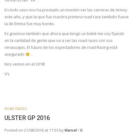
forma no tan “VIP”.
En todo caso nos ha prestado un montón ver las carreras de Armoy
este año, y que la que fue nuestra primera road race también fuese
la de Emma fue muy bonito.
Es gracioso también que ahora que tengo un bebé me voy fijando
en la cantidad de gente que va a ver las road races con sus
renacuajos. El futuro de los espectadores de road Racing está
asegurado
.
Nos vemos en el 2018!
V’s
ROAD RACES
ULSTER GP 2016
Posted on 21/08/2016 at 11:53 by
/
Maricel
0