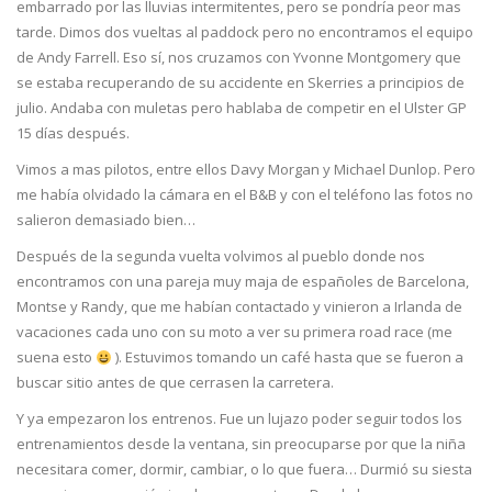
embarrado por las lluvias intermitentes, pero se pondría peor mas
tarde. Dimos dos vueltas al paddock pero no encontramos el equipo
de Andy Farrell. Eso sí, nos cruzamos con Yvonne Montgomery que
se estaba recuperando de su accidente en Skerries a principios de
julio. Andaba con muletas pero hablaba de competir en el Ulster GP
15 días después.
Vimos a mas pilotos, entre ellos Davy Morgan y Michael Dunlop. Pero
me había olvidado la cámara en el B&B y con el teléfono las fotos no
salieron demasiado bien…
Después de la segunda vuelta volvimos al pueblo donde nos
encontramos con una pareja muy maja de españoles de Barcelona,
Montse y Randy, que me habían contactado y vinieron a Irlanda de
vacaciones cada uno con su moto a ver su primera road race (me
suena esto
). Estuvimos tomando un café hasta que se fueron a
buscar sitio antes de que cerrasen la carretera.
Y ya empezaron los entrenos. Fue un lujazo poder seguir todos los
entrenamientos desde la ventana, sin preocuparse por que la niña
necesitara comer, dormir, cambiar, o lo que fuera… Durmió su siesta