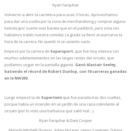
Ryan Farquhar
Volvieron a abrir la carretera para unas 3 horas. Aprovechamos
para dar una vuelta por la zona de merchandising y comprar alguna
bebida (por suerte mas barata que en el paddock, pero esta vez
habíamos traído nuestra comida). La grada se llenó al acercarse la
hora de la carrera. No quedó ni un asiento vacío.
Empezó por la carrera de
Supersport
, que fue muy intensa con
muchos adelantamientos en las largas rectas del circuito, que
podíamos seguir en la pantalla gigante.
Ganó Alastair Seeley,
batiendo el récord de Robert Dunlop, con 16 carreras ganadas
en la NW200.
Luego empezó la de
Supertwin
que fue parada tras dos vueltas,
porque había un incendio en un jardín de una casa colindante al
circuito (por lo visto una barbacoa que salió mal…).
Ryan Farquhar & Dani Cooper
Malachi Mitchell-Thomas, Adam McLean, James Cowtown, Danny