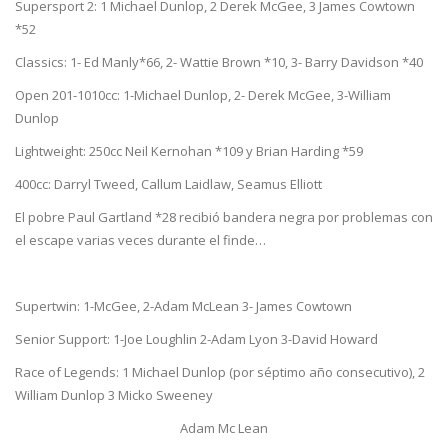
Supersport 2: 1 Michael Dunlop, 2 Derek McGee, 3 James Cowtown
*52
Classics: 1- Ed Manly*66, 2- Wattie Brown *10, 3- Barry Davidson *40
Open 201-1010cc: 1-Michael Dunlop, 2- Derek McGee, 3-William
Dunlop
Lightweight: 250cc Neil Kernohan *109 y Brian Harding *59
400cc: Darryl Tweed, Callum Laidlaw, Seamus Elliott
El pobre Paul Gartland *28 recibió bandera negra por problemas con
el escape varias veces durante el finde…
Supertwin: 1-McGee, 2-Adam McLean 3- James Cowtown
Senior Support: 1-Joe Loughlin 2-Adam Lyon 3-David Howard
Race of Legends: 1 Michael Dunlop (por séptimo año consecutivo), 2
William Dunlop 3 Micko Sweeney
Adam Mc Lean