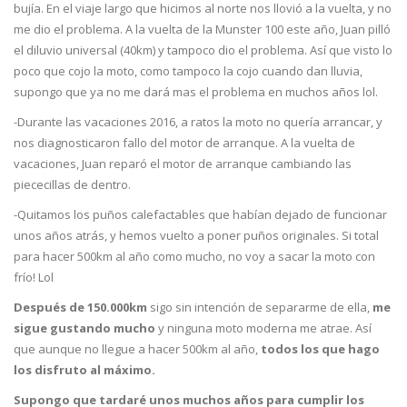
bujía. En el viaje largo que hicimos al norte nos llovió a la vuelta, y no
me dio el problema. A la vuelta de la Munster 100 este año, Juan pilló
el diluvio universal (40km) y tampoco dio el problema. Así que visto lo
poco que cojo la moto, como tampoco la cojo cuando dan lluvia,
supongo que ya no me dará mas el problema en muchos años lol.
-Durante las vacaciones 2016, a ratos la moto no quería arrancar, y
nos diagnosticaron fallo del motor de arranque. A la vuelta de
vacaciones, Juan reparó el motor de arranque cambiando las
piececillas de dentro.
-Quitamos los puños calefactables que habían dejado de funcionar
unos años atrás, y hemos vuelto a poner puños originales. Si total
para hacer 500km al año como mucho, no voy a sacar la moto con
frío! Lol
Después de 150.000km
sigo sin intención de separarme de ella,
me
sigue gustando mucho
y ninguna moto moderna me atrae. Así
que aunque no llegue a hacer 500km al año,
todos los que hago
los disfruto al máximo.
Supongo que tardaré unos muchos años para cumplir los