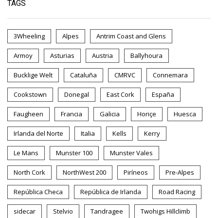
TAGS
3Wheeling
Alpes
Antrim Coast and Glens
Armoy
Asturias
Austria
Ballyhoura
Bucklige Welt
Cataluña
CMRVC
Connemara
Cookstown
Donegal
East Cork
España
Faugheen
Francia
Galicia
Horiçe
Huesca
Irlanda del Norte
Italia
Kells
Kerry
Le Mans
Munster 100
Munster Vales
North Cork
NorthWest 200
Piríneos
Pre-Alpes
República Checa
República de Irlanda
Road Racing
sidecar
Stelvio
Tandragee
Twohigs Hillclimb