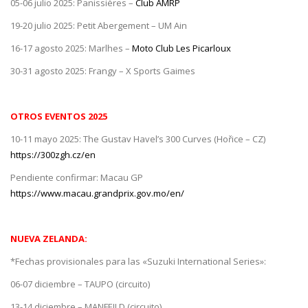
05-06 julio 2025: Panissières –
Club AMRP
19-20 julio 2025: Petit Abergement – UM Ain
16-17 agosto 2025: Marlhes –
Moto Club Les Picarloux
30-31 agosto 2025: Frangy – X Sports Gaimes
OTROS EVENTOS 2025
10-11 mayo 2025: The Gustav Havel’s 300 Curves (Hořice – CZ)
https://300zgh.cz/en
Pendiente confirmar: Macau GP
https://www.macau.grandprix.gov.mo/en/
NUEVA ZELANDA:
*Fechas provisionales para las «Suzuki International Series»:
06-07 diciembre – TAUPO (circuito)
13-14 diciembre – MANFEILD (circuito)