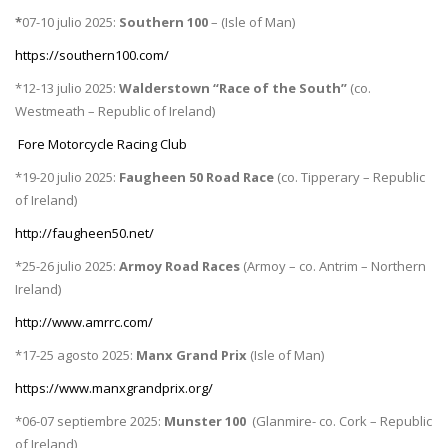
*
07-10 julio 2025:
Southern 100
– (Isle of Man)
https://southern100.com/
*12-13 julio 2025:
Walderstown “Race of the South”
(co.
Westmeath – Republic of Ireland)
Fore Motorcycle Racing Club
*19-20 julio 2025:
Faugheen 50 Road Race
(co. Tipperary – Republic
of Ireland)
http://faugheen50.net/
*25-26 julio 2025:
Armoy Road Races
(Armoy – co. Antrim – Northern
Ireland)
http://www.amrrc.com/
*17-25 agosto 2025:
Manx Grand Prix
(Isle of Man)
https://www.manxgrandprix.org/
*06-07 septiembre 2025:
Munster 100
(Glanmire- co. Cork – Republic
of Ireland)