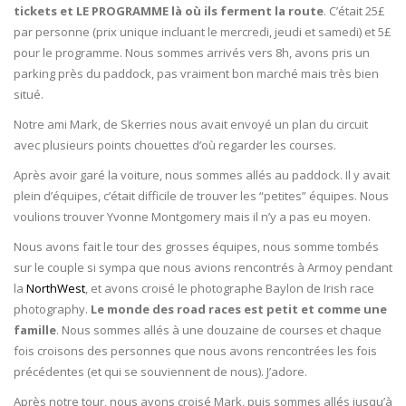
tickets et LE PROGRAMME là où ils ferment la route
. C’était 25£
par personne (prix unique incluant le mercredi, jeudi et samedi) et 5£
pour le programme. Nous sommes arrivés vers 8h, avons pris un
parking près du paddock, pas vraiment bon marché mais très bien
situé.
Notre ami Mark, de Skerries nous avait envoyé un plan du circuit
avec plusieurs points chouettes d’où regarder les courses.
Après avoir garé la voiture, nous sommes allés au paddock. Il y avait
plein d’équipes, c’était difficile de trouver les “petites” équipes. Nous
voulions trouver Yvonne Montgomery mais il n’y a pas eu moyen.
Nous avons fait le tour des grosses équipes, nous somme tombés
sur le couple si sympa que nous avions rencontrés à Armoy pendant
la
NorthWest
, et avons croisé le photographe Baylon de Irish race
photography.
Le monde des road races est petit et comme une
famille
. Nous sommes allés à une douzaine de courses et chaque
fois croisons des personnes que nous avons rencontrées les fois
précédentes (et qui se souviennent de nous). J’adore.
Après notre tour, nous avons croisé Mark, puis sommes allés jusqu’à