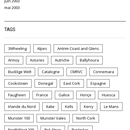
juin 2003
mai 2003
TAGS
3Wheeling
Alpes
Antrim Coast and Glens
Armoy
Asturies
Autriche
Ballyhoura
Bucklige Welt
Catalogne
CMRVC
Connemara
Cookstown
Donegal
East Cork
Espagne
Faugheen
France
Galice
Horiçe
Huesca
Irlande du Nord
Italie
Kells
Kerry
Le Mans
Munster 100
Munster Vales
North Cork
NorthWest 200
Pré Alpes
Pyrénées