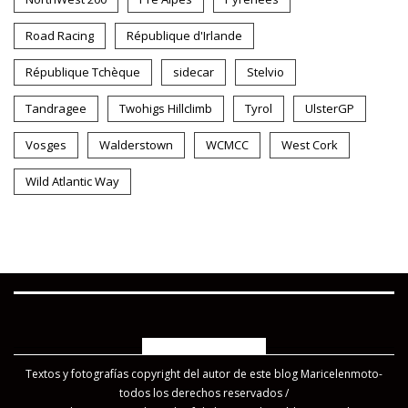
Road Racing
République d'Irlande
République Tchèque
sidecar
Stelvio
Tandragee
Twohigs Hillclimb
Tyrol
UlsterGP
Vosges
Walderstown
WCMCC
West Cork
Wild Atlantic Way
COPYRIGHT 2019
Textos y fotografías copyright del autor de este blog Maricelenmoto-
todos los derechos reservados /