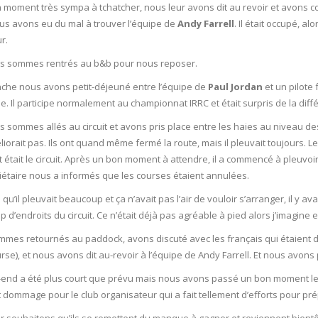
 moment très sympa à tchatcher, nous leur avons dit au revoir et avons c
ous avons eu du mal à trouver l’équipe de
Andy Farrell
. Il était occupé, a
r.
s sommes rentrés au b&b pour nous reposer.
che nous avons petit-déjeuné entre l’équipe de
Paul Jordan
et un pilote 
e. Il participe normalement au championnat IRRC et était surpris de la diff
s sommes allés au circuit et avons pris place entre les haies au niveau de
liorait pas. Ils ont quand même fermé la route, mais il pleuvait toujours. 
tait le circuit. Après un bon moment à attendre, il a commencé à pleuvoir p
iétaire nous a informés que les courses étaient annulées.
ai qu’il pleuvait beaucoup et ça n’avait pas l’air de vouloir s’arranger, il y 
 d’endroits du circuit. Ce n’était déjà pas agréable à pied alors j’imagine
mes retournés au paddock, avons discuté avec les français qui étaient dé
rse), et nous avons dit au-revoir à l’équipe de Andy Farrell. Et nous avons 
end a été plus court que prévu mais nous avons passé un bon moment le s
 dommage pour le club organisateur qui a fait tellement d’efforts pour pré