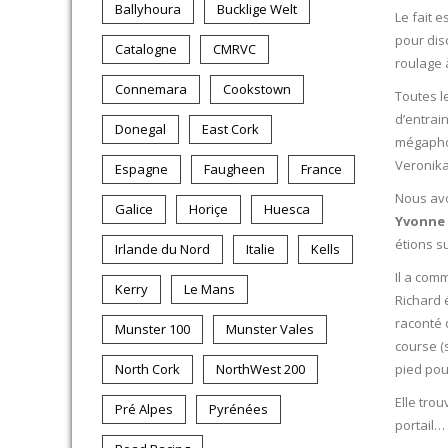
Ballyhoura
Bucklige Welt
Le fait e
pour dis
Catalogne
CMRVC
roulage à
Connemara
Cookstown
Toutes l
d’entrai
Donegal
East Cork
mégaphon
Veronika
Espagne
Faugheen
France
Nous avo
Galice
Horiçe
Huesca
Yvonne
étions s
Irlande du Nord
Italie
Kells
Il a com
Kerry
Le Mans
Richard 
raconté 
Munster 100
Munster Vales
course (s
North Cork
NorthWest 200
pied pou
Elle tro
Pré Alpes
Pyrénées
portail…