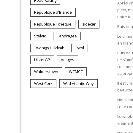
Road Racing
Après un
plein, n
République d'Irlande
notre tou
République Tchèque
sidecar
Puis nou
Stelvio
Tandragee
Le diman
en Irland
Twohigs Hillclimb
Tyrol
Puis nou
UlsterGP
Vosges
ne s’amé
comment é
Walderstown
WCMCC
sa propr
Il est vr
West Cork
Wild Atlantic Way
beaucoup
Nous som
cette cou
Le week-
vraiment