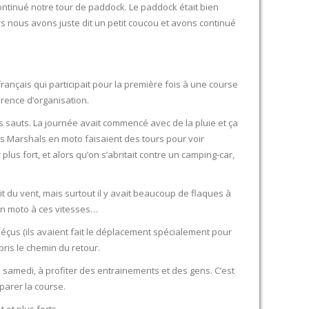
ontinué notre tour de paddock. Le paddock était bien
lors nous avons juste dit un petit coucou et avons continué
français qui participait pour la première fois à une course
érence d’organisation.
s sauts. La journée avait commencé avec de la pluie et ça
Les Marshals en moto faisaient des tours pour voir
lus fort, et alors qu’on s’abritait contre un camping-car,
avait du vent, mais surtout il y avait beaucoup de flaques à
 en moto à ces vitesses…
çus (ils avaient fait le déplacement spécialement pour
pris le chemin du retour.
amedi, à profiter des entrainements et des gens. C’est
parer la course.