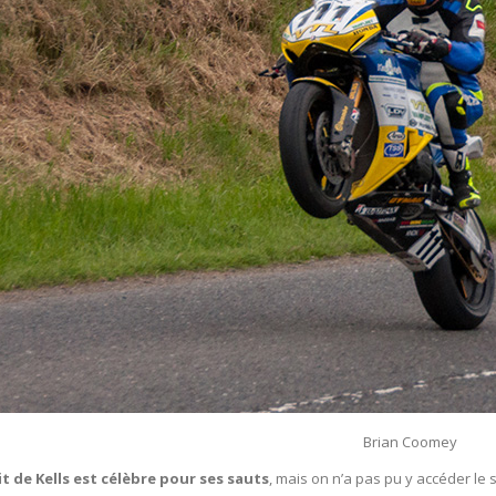
Brian Coomey
it de Kells est célèbre pour ses sauts
, mais on n’a pas pu y accéder le 