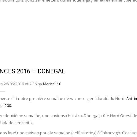
r souhaitons qu’ils se remettent du manque à gagner et reviennent bientôt 
NCES 2016 – DONEGAL
n 26/06/2016 at 2:36 by
/
Maricel
0
uverez ici notre première semaine de vacances, en Irlande du Nord:
Antri
st 200
.
re deuxième semaine, nous avions choisi co. Donegal, côte Nord Ouest de 
 balades en moto.
ns loué une maison pour la semaine (self catering) à Falcarragh. C’est un p