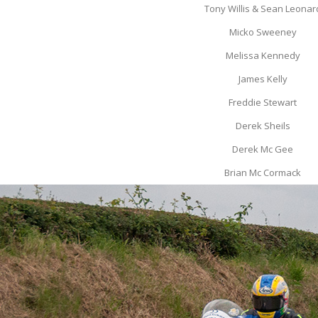
Tony Willis & Sean Leonar
Micko Sweeney
Melissa Kennedy
James Kelly
Freddie Stewart
Derek Sheils
Derek Mc Gee
Brian Mc Cormack