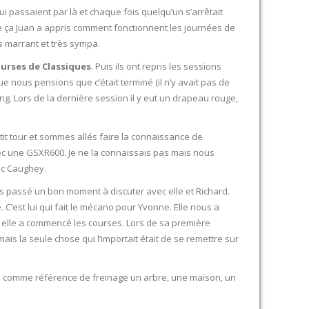
ui passaient par là et chaque fois quelqu’un s’arrêtait
e ça Juan a appris comment fonctionnent les journées de
is marrant et très sympa.
urses de Classiques
. Puis ils ont repris les sessions
e nous pensions que c’était terminé (il n’y avait pas de
. Lors de la dernière session il y eut un drapeau rouge,
it tour et sommes allés faire la connaissance de
ec une GSXR600. Je ne la connaissais pas mais nous
c Caughey.
ons passé un bon moment à discuter avec elle et Richard.
 C’est lui qui fait le mécano pour Yvonne. Elle nous a
s elle a commencé les courses. Lors de sa première
 mais la seule chose qui l’importait était de se remettre sur
dre comme référence de freinage un arbre, une maison, un