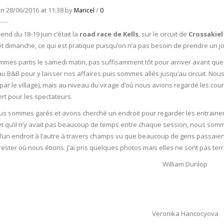
n 28/06/2016 at 11:38 by
/
Maricel
0
nd du 18-19 juin c’était la
road race de Kells
, sur le circuit de
Crossakiel
t dimanche, ce qui est pratique puisqu’on n’a pas besoin de prendre un j
mes partis le samedi matin, pas suffisamment tôt pour arriver avant que
u B&B pour y laisser nos affaires puis sommes allés jusqu’au circuit. No
(par le village), mais au niveau du virage d’où nous avions regardé les co
rt pour les spectateurs.
s sommes garés et avons cherché un endroit pour regarder les entrainem
t qu’il n’y avait pas beaucoup de temps entre chaque session, nous som
 d’un endroit à l’autre à travers champs vu que beaucoup de gens passaien
ester où nous étions. J’ai pris quelques photos mais elles ne sont pas terri
William Dunlop
Veronika Hancocyova