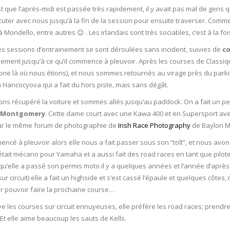
st que l’après-midi est passée très rapidement, il y avait pas mal de gens q
cuter avec nous jusqu’à la fin de la session pour ensuite traverser. Comm
 Mondello, entre autres 😉 . Les irlandais sont très sociables, c’est à la fo
es sessions d’entrainement se sont déroulées sans incident, suivies de
co
nement jusqu’à ce qu’il commence à pleuvoir. Après les courses de Classiqu
e là où nous étions), et nous sommes retournés au virage près du parking
 Hancocyova qui a fait du hors piste, mais sans dégât.
ns récupéré la voiture et sommes allés jusqu’au paddock. On a fait un pet
 Montgomery
. Cette dame court avec une Kawa 400 et en Supersport av
ur le même forum de photographie de
Irish Race Photography
de Baylon M
mencé à pleuvoir alors elle nous a fait passer sous son “toît”, et nous av
était mécano pour Yamaha et a aussi fait des road races en tant que pilote.
qu’elle a passé son permis moto il y a quelques années et l’année d’aprè
ur circuit) elle a fait un highside et s’est cassé l’épaule et quelques côtes,
r pouvoir faire la prochaine course…
uve les courses sur circuit ennuyeuses, elle préfère les road races; pren
 Et elle aime beaucoup les sauts de Kells.