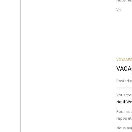
Nous leu
V’s
VOYAGES
VACA
Posted o
Vous tro
NorthWe
Pour not
repos et
Nous avio