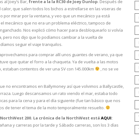
 al Joey’s Bar,
frente a la la RC30 de Joey Dunlop
. Después de
l calor, que salen todos los bichos a estrellarse en las viseras de
dio por mirar por la ventana, y veo que un mecánico ya está
jo el mecánico que no era un problema eléctrico, tampoco de
nganchado. Nos explicó cómo hacer para desbloquearlo si volvía
, pero nos dijo que lo podíamos cambiar a la vuelta de
íamos seguir el viaje tranquilos.
, aprovechamos para comprar allí unos guantes de verano, ya que
tuve que quitar el forro a la chaqueta. Ya de vuelta a las motos
o, estaban contentos de ver una SV con 145.000km
, no se ve
ue no encontramos en Ballymoney así que volvimos a Ballycastle,
erraza. Luego descansamos un rato viendo el mar, estaba todo
as para la cena y para el día siguiente (fue tan básico que nos
tos de tener el tema de la moto temporalmente resuelto.
a NorthWest 200. La crónica de la NorthWest está
AQUI
:
ana y carreras por la tarde y Sábado carreras, son los 3 días