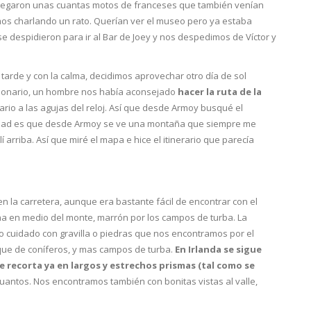
llegaron unas cuantas motos de franceses que también venían
os charlando un rato. Querían ver el museo pero ya estaba
l se despidieron para ir al Bar de Joey y nos despedimos de Víctor y
arde y con la calma, decidimos aprovechar otro día de sol
esionario, un hombre nos había aconsejado
hacer la ruta de la
ario a las agujas del reloj. Así que desde Armoy busqué el
verdad es que desde Armoy se ve una montaña que siempre me
 arriba. Así que miré el mapa e hice el itinerario que parecía
 en la carretera, aunque era bastante fácil de encontrar con el
a en medio del monte, marrón por los campos de turba. La
 cuidado con gravilla o piedras que nos encontramos por el
que de coníferos, y mas campos de turba.
En Irlanda se sigue
se recorta ya en largos y estrechos prismas (tal como se
cuantos. Nos encontramos también con bonitas vistas al valle,