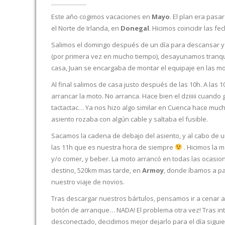
Este año cogimos vacaciones en
Mayo
. El plan era pas
el Norte de Irlanda, en
Donegal
. Hicimos coincidir las fe
Salimos el domingo después de un día para descansar y p
(por primera vez en mucho tiempo), desayunamos tranqu
casa, Juan se encargaba de montar el equipaje en las mo
Al final salimos de casa justo después de las 10h. A la
arrancar la moto. No arranca. Hace bien el dziiiii cuando
tactactac… Ya nos hizo algo similar en Cuenca hace much
asiento rozaba con algún cable y saltaba el fusible.
Sacamos la cadena de debajo del asiento, y al cabo de un 
las 11h que es nuestra hora de siempre
. Hicimos la m
y/o comer, y beber. La moto arrancó en todas las ocasio
destino, 520km mas tarde, en
Armoy
, donde íbamos a pa
nuestro viaje de novios.
Tras descargar nuestros bártulos, pensamos ir a cenar 
botón de arranque… NADA! El problema otra vez! Tras int
desconectado, decidimos mejor dejarlo para el día sigui