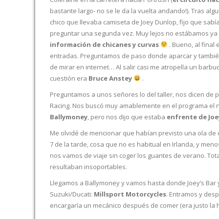
bastante largo- no se le da la vuelta andando!). Tras al
chico que llevaba camiseta de Joey Dunlop, fijo que sab
preguntar una segunda vez. Muy lejos no estábamos y
información de chicanes y curvas
. Bueno, al final
entradas. Preguntamos de paso donde aparcar y también 
de mirar en internet… Al salir casi me atropella un barb
cuestión era
Bruce Anstey
.
Preguntamos a unos señores lo del taller, nos dicen de
Racing. Nos buscó muy amablemente en el programa el n
Ballymoney
, pero nos dijo que estaba
enfrente de Joe
Me olvidé de mencionar que habían previsto una ola de 
7 de la tarde, cosa que no es habitual en Irlanda, y men
nos vamos de viaje sin coger los guantes de verano. Tota
resultaban insoportables.
Llegamos a Ballymoney y vamos hasta donde Joey’s Bar 
Suzuki/Ducati:
Millsport Motorcycles
. Entramos y despu
encargaría un mecánico después de comer (era justo la 