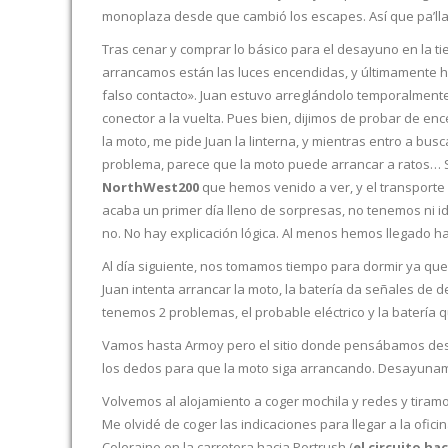
monoplaza desde que cambió los escapes. Así que pa’lla
Tras cenar y comprar lo básico para el desayuno en la ti
arrancamos están las luces encendidas, y últimamente h
falso contacto». Juan estuvo arreglándolo temporalment
conector a la vuelta. Pues bien, dijimos de probar de enc
la moto, me pide Juan la linterna, y mientras entro a busc
problema, parece que la moto puede arrancar a ratos… 
NorthWest200
que hemos venido a ver, y el transporte 
acaba un primer día lleno de sorpresas, no tenemos ni id
no. No hay explicación lógica. Al menos hemos llegado has
Al día siguiente, nos tomamos tiempo para dormir ya que
Juan intenta arrancar la moto, la batería da señales de 
tenemos 2 problemas, el probable eléctrico y la batería 
Vamos hasta Armoy pero el sitio donde pensábamos desa
los dedos para que la moto siga arrancando. Desayunamos
Volvemos al alojamiento a coger mochila y redes y tiram
Me olvidé de coger las indicaciones para llegar a la ofic
Coleraine en la carretera hacia Portrush (
el circuito ha