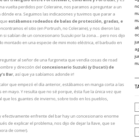
no
guna vuelta perdidos por Coleraine, nos paramos a preguntar a un
m
ía dónde era. Seguimos las indicaciones y tuvimos que parar a
m
a que
estábamos rodeados de balas de protección, gradas, e
ab
 encontramos el sitio (en Portrush, no Coleraine), y nos dieron las
oc
si sabían de un concesionario Suzuki por la zona… pero nos dijo
ju
udo montado en una especie de mini moto eléctrica, el barbudo en
ag
ju
 preguntar al señor de una furgoneta que vendía cosas de road
m
ombre y dirección del
concesionario Suzuki (y Ducati) de
y’s Bar
, así que ya sabíamos adonde ir!
calor que empezó el día anterior, estábamos en manga corta a las
T
os en mayo. Y resulta que no sé porque, ésta fue la única vez que
l que los guantes de invierno, sobre todo en los pueblos,
y efectivamente enfrente del bar hay un concesionario enorme
és de explicar el problema, nos dijo de dejar la llave, que se
hora de comer).