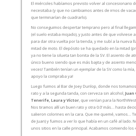
El miércoles habíamos previsto volver al concesionario 
necesitaba (y que no cambiamos antes de irnos de vaca
que terminarían de cuadrarlo).
No conseguimos despertar temprano pero al final llegam
(el suelo estaba mojado), y justo antes de que volviese 
para dar otra vuelta por la tienda, y me subí a la nueva 
mitad de moto. El depósito se ha quedado en la mitad (pr
ya no tiene la silueta tan bonita de la SV. El asiento d
único bueno siendo que es más bajita y de asiento menos
veces! También tenían un ejemplar de la SV como la mía,
apoyo la compraba ya!
Luego fuimos al Bar de Joey Dunlop, donde nos tomamos un
rato y a la segunda tanda, con cerveza sin alcohol,
Juan 
Tenerife, Laura y Víctor
, que venían para la NorthWest
Nos tiramos allí un buen rato y otra 0.0’ más… hasta dec
salieron colorines en la cara. Que me quemé, vamos… Ti
de Juan) y fuimos a ver lo que había en un café al lado. 
unos sitios en la calle principal. Acabamos comiendo los