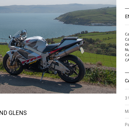
E
Ca
Ca
On
Nu
Ca
C
C
3 
Ma
AND GLENS
P