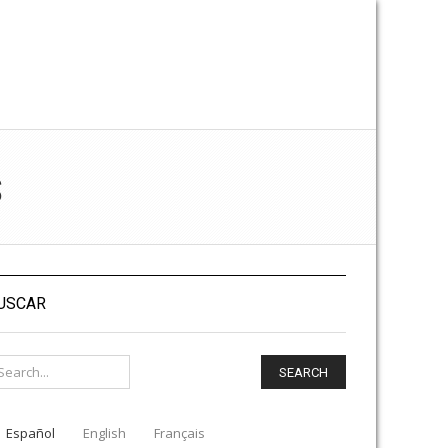
S
USCAR
SEARCH
Español
English
Français