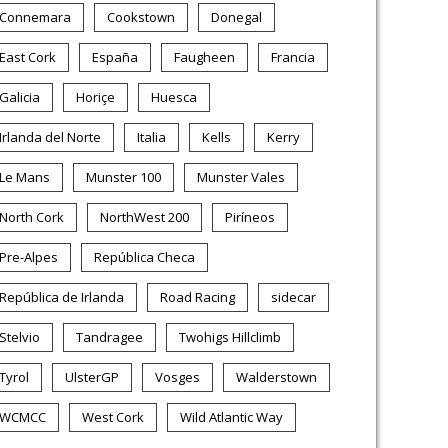
Connemara
Cookstown
Donegal
East Cork
España
Faugheen
Francia
Galicia
Horiçe
Huesca
Irlanda del Norte
Italia
Kells
Kerry
Le Mans
Munster 100
Munster Vales
North Cork
NorthWest 200
Piríneos
Pre-Alpes
República Checa
República de Irlanda
Road Racing
sidecar
Stelvio
Tandragee
Twohigs Hillclimb
Tyrol
UlsterGP
Vosges
Walderstown
WCMCC
West Cork
Wild Atlantic Way