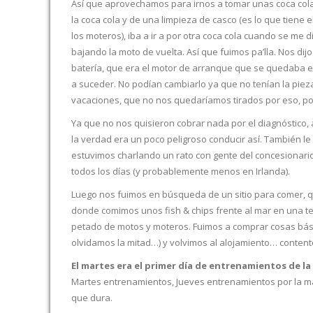
Así que aprovechamos para irnos a tomar unas coca colas
la coca cola y de una limpieza de casco (es lo que tiene e
los moteros), iba a ir a por otra coca cola cuando se me 
bajando la moto de vuelta. Así que fuimos pa’lla. Nos di
batería, que era el motor de arranque que se quedaba e
a suceder. No podían cambiarlo ya que no tenían la pieza
vacaciones, que no nos quedaríamos tirados por eso, pod
Ya que no nos quisieron cobrar nada por el diagnóstico
la verdad era un poco peligroso conducir así. También le 
estuvimos charlando un rato con gente del concesionari
todos los días (y probablemente menos en Irlanda).
Luego nos fuimos en búsqueda de un sitio para comer, q
donde comimos unos fish & chips frente al mar en una t
petado de motos y moteros. Fuimos a comprar cosas básic
olvidamos la mitad…) y volvimos al alojamiento… conten
El martes era el primer día de entrenamientos de l
Martes entrenamientos, Jueves entrenamientos por la mañ
que dura.