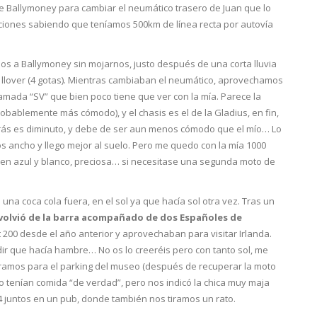
de Ballymoney para cambiar el neumático trasero de Juan que lo
ciones sabiendo que teníamos 500km de línea recta por autovía
os a Ballymoney sin mojarnos, justo después de una corta lluvia
a llover (4 gotas). Mientras cambiaban el neumático, aprovechamos
llamada “SV” que bien poco tiene que ver con la mía. Parece la
obablemente más cómodo), y el chasis es el de la Gladius, en fin,
e atrás es diminuto, y debe de ser aun menos cómodo que el mío… Lo
 ancho y llego mejor al suelo. Pero me quedo con la mía 1000
 en azul y blanco, preciosa… si necesitase una segunda moto de
a coca cola fuera, en el sol ya que hacía sol otra vez. Tras un
volvió de la barra acompañado de dos Españoles de
 200 desde el año anterior y aprovechaban para visitar Irlanda.
idir que hacía hambre… No os lo creeréis pero con tanto sol, me
ramos para el parking del museo (después de recuperar la moto
No tenían comida “de verdad”, pero nos indicó la chica muy maja
 4 juntos en un pub, donde también nos tiramos un rato.