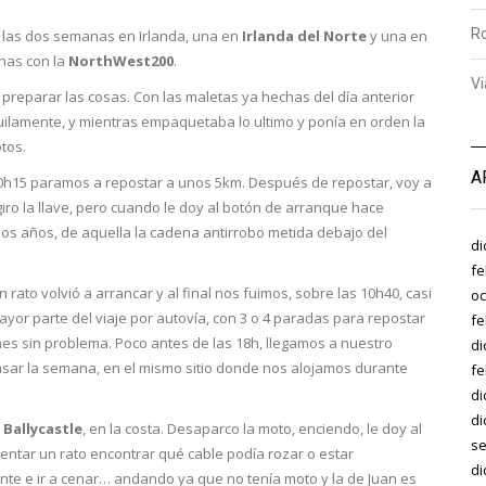
R
ar las dos semanas en Irlanda, una en
Irlanda del Norte
y una en
chas con la
NorthWest200
.
Vi
reparar las cosas. Con las maletas ya hechas del día anterior
ilamente, y mientras empaquetaba lo ultimo y ponía en orden la
tos.
A
s 10h15 paramos a repostar a unos 5km. Después de repostar, voy a
 giro la llave, pero cuando le doy al botón de arranque hace
os años, de aquella la cadena antirrobo metida debajo del
di
fe
rato volvió a arrancar y al final nos fuimos, sobre las 10h40, casi
oc
ayor parte del viaje por autovía, con 3 o 4 paradas para repostar
fe
nes sin problema. Poco antes de las 18h, llegamos a nuestro
di
sar la semana, en el mismo sitio donde nos alojamos durante
fe
di
di
a
Ballycastle
, en la costa. Desaparco la moto, enciendo, le doy al
se
entar un rato encontrar qué cable podía rozar o estar
di
ente e ir a cenar… andando ya que no tenía moto y la de Juan es