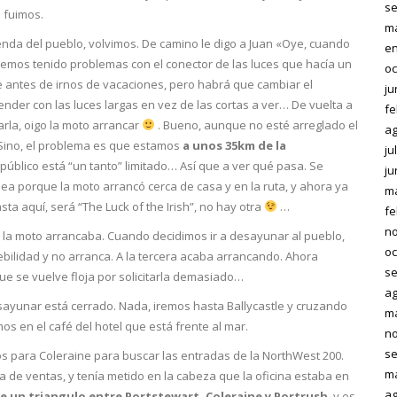
se
 fuimos.
ma
enda del pueblo, volvimos. De camino le digo a Juan «Oye, cuando
en
emos tenido problemas con el conector de las luces que hacía un
oc
e antes de irnos de vacaciones, pero habrá que cambiar el
ju
ender con las luces largas en vez de las cortas a ver… De vuelta a
fe
arla, oigo la moto arrancar
. Bueno, aunque no esté arreglado el
ag
Sino, el problema es que estamos
a unos 35km de la
ju
público está “un tanto” limitado… Así que a ver qué pasa. Se
ju
ea porque la moto arrancó cerca de casa y en la ruta, y ahora ya
m
ta aquí, será “The Luck of the Irish”, no hay otra
…
fe
no
 la moto arrancaba. Cuando decidimos ir a desayunar al pueblo,
oc
debilidad y no arranca. A la tercera acaba arrancando. Ahora
se
que se vuelve floja por solicitarla demasiado…
ag
yunar está cerrado. Nada, iremos hasta Ballycastle y cruzando
m
 en el café del hotel que está frente al mar.
no
se
os para Coleraine para buscar las entradas de la NorthWest 200.
m
ina de ventas, y tenía metido en la cabeza que la oficina estaba en
ag
ce un triangulo entre Portstewart, Coleraine y Portrush
, y es