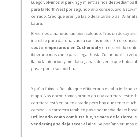
Luego volvimos al parking y mientras nos despedíamos 
para la NorthWest por segundo año consecutivo. Estuvim
cerrado. Creo que eran ya las 6 de la tarde o así. Al fina
Laura.
El viernes amaneció también soleado. Tras un desayuno t
increíble para dar una vuelta con las motos. En el conc
costa, empezando en Cushendal
y en el sentido contr
itinerario mas chulo para llegar hasta Cushendal. La 
llamó la atención y me daba ganas de ver lo que había allí
pasar por la susodicha.
Y pa’lla fuimos. Resulta que el itinerario estaba indicado
mapa. Nos encontramos pronto en una carretera estrech
carretera está en buen estado pero hay que tener mucho
camino. La carretera también pasa por medio de un bos
utilizando como combustible, se saca de la tierra, 
venderán) y se deja secar al aire
. Se podían ver unos 