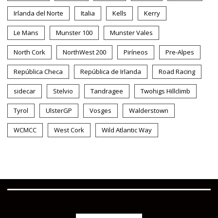
Irlanda del Norte
Italia
Kells
Kerry
Le Mans
Munster 100
Munster Vales
North Cork
NorthWest 200
Piríneos
Pre-Alpes
República Checa
República de Irlanda
Road Racing
sidecar
Stelvio
Tandragee
Twohigs Hillclimb
Tyrol
UlsterGP
Vosges
Walderstown
WCMCC
West Cork
Wild Atlantic Way