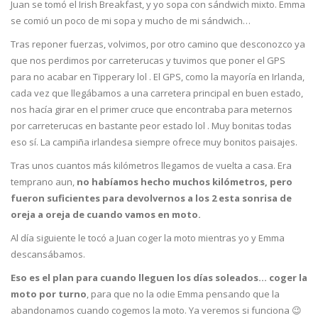
Juan se tomó el Irish Breakfast, y yo sopa con sándwich mixto. Emma
se comió un poco de mi sopa y mucho de mi sándwich…
Tras reponer fuerzas, volvimos, por otro camino que desconozco ya
que nos perdimos por carreterucas y tuvimos que poner el GPS
para no acabar en Tipperary lol . El GPS, como la mayoría en Irlanda,
cada vez que llegábamos a una carretera principal en buen estado,
nos hacía girar en el primer cruce que encontraba para meternos
por carreterucas en bastante peor estado lol . Muy bonitas todas
eso sí. La campiña irlandesa siempre ofrece muy bonitos paisajes.
Tras unos cuantos más kilómetros llegamos de vuelta a casa. Era
temprano aun,
no habíamos hecho muchos kilómetros, pero
fueron suficientes para devolvernos a los 2 esta sonrisa de
oreja a oreja de cuando vamos en moto.
Al día siguiente le tocó a Juan coger la moto mientras yo y Emma
descansábamos.
Eso es el plan para cuando lleguen los días soleados… coger la
moto por turno
, para que no la odie Emma pensando que la
abandonamos cuando cogemos la moto. Ya veremos si funciona 😉