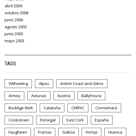
abril 2009
octubre 2008
junio 2006
agosto 2003
junio 2003
mayo 2003
TAGS
3Wheeling
Alpes
Antrim Coast and Glens
Armoy
Asturias
Austria
Ballyhoura
Bucklige Welt
Cataluña
CMRVC
Connemara
Cookstown
Donegal
East Cork
España
Faugheen
Francia
Galicia
Horiçe
Huesca