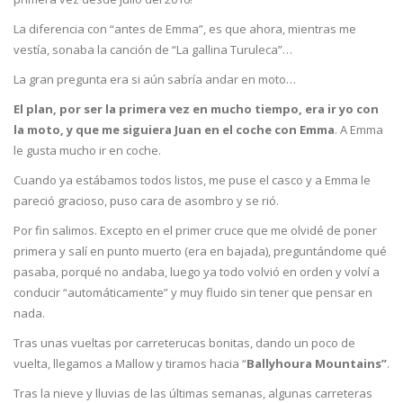
La diferencia con “antes de Emma”, es que ahora, mientras me
vestía, sonaba la canción de “La gallina Turuleca”…
La gran pregunta era si aún sabría andar en moto…
El plan, por ser la primera vez en mucho tiempo, era ir yo con
la moto, y que me siguiera Juan en el coche con Emma
. A Emma
le gusta mucho ir en coche.
Cuando ya estábamos todos listos, me puse el casco y a Emma le
pareció gracioso, puso cara de asombro y se rió.
Por fin salimos. Excepto en el primer cruce que me olvidé de poner
primera y salí en punto muerto (era en bajada), preguntándome qué
pasaba, porqué no andaba, luego ya todo volvió en orden y volví a
conducir “automáticamente” y muy fluido sin tener que pensar en
nada.
Tras unas vueltas por carreterucas bonitas, dando un poco de
vuelta, llegamos a Mallow y tiramos hacia “
Ballyhoura Mountains”
.
Tras la nieve y lluvias de las últimas semanas, algunas carreteras