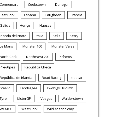
Connemara
Cookstown
Donegal
East Cork
España
Faugheen
Francia
Galicia
Horiçe
Huesca
Irlanda del Norte
Italia
Kells
Kerry
Le Mans
Munster 100
Munster Vales
North Cork
NorthWest 200
Piríneos
Pre-Alpes
República Checa
República de Irlanda
Road Racing
sidecar
Stelvio
Tandragee
Twohigs Hillclimb
Tyrol
UlsterGP
Vosges
Walderstown
WCMCC
West Cork
Wild Atlantic Way