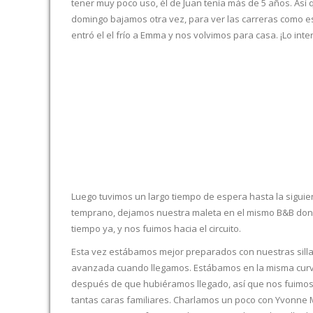
tener muy poco uso, él de Juan tenía más de 5 años. Así
domingo bajamos otra vez, para ver las carreras como 
entró el el frío a Emma y nos volvimos para casa. ¡Lo int
Luego tuvimos un largo tiempo de espera hasta la siguie
temprano, dejamos nuestra maleta en el mismo B&B don
tiempo ya, y nos fuimos hacia el circuito.
Esta vez estábamos mejor preparados con nuestras silla
avanzada cuando llegamos. Estábamos en la misma curv
después de que hubiéramos llegado, así que nos fuimos 
tantas caras familiares. Charlamos un poco con Yvonne 