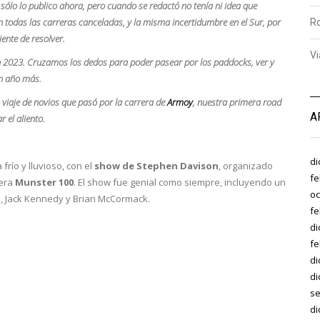
 sólo lo publico ahora, pero cuando se redactó no tenía ni idea que
 todas las carreras canceladas, y la misma incertidumbre en el Sur, por
R
ente de resolver.
Vi
en 2023. Cruzamos los dedos para poder pasear por los paddocks, ver y
un año más.
viaje de novios que pasó por la carrera de
Armoy
, nuestra primera road
A
 el aliento.
di
ío y lluvioso, con el
show de Stephen Davison
, organizado
fe
rera
Munster 100
. El show fue genial como siempre, incluyendo un
oc
, Jack Kennedy y Brian McCormack.
fe
di
fe
di
di
se
di