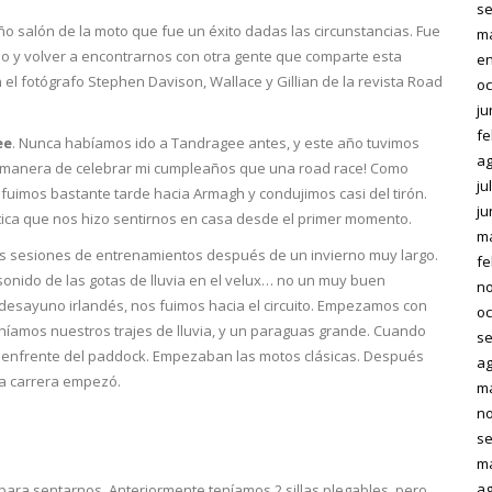
se
o salón de la moto que fue un éxito dadas las circunstancias. Fue
ma
mo y volver a encontrarnos con otra gente que comparte esta
en
l fotógrafo Stephen Davison, Wallace y Gillian de la revista Road
oc
ju
fe
ee
. Nunca habíamos ido a Tandragee antes, y este año tuvimos
ag
or manera de celebrar mi cumpleaños que una road race! Como
ju
s fuimos bastante tarde hacia Armagh y condujimos casi del tirón.
ju
ca que nos hizo sentirnos en casa desde el primer momento.
m
las sesiones de entrenamientos después de un invierno muy largo.
fe
onido de las gotas de lluvia en el velux… no un muy buen
no
esayuno irlandés, nos fuimos hacia el circuito. Empezamos con
oc
eníamos nuestros trajes de lluvia, y un paraguas grande. Cuando
se
o enfrente del paddock. Empezaban las motos clásicas. Después
ag
la carrera empezó.
m
no
se
m
ag
ara sentarnos. Anteriormente teníamos 2 sillas plegables, pero