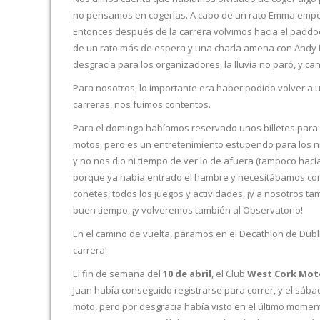
no pensamos en cogerlas. A cabo de un rato Emma empezó
Entonces después de la carrera volvimos hacia el paddoc
de un rato más de espera y una charla amena con Andy Fa
desgracia para los organizadores, la lluvia no paró, y c
Para nosotros, lo importante era haber podido volver a
carreras, nos fuimos contentos.
Para el domingo habíamos reservado unos billetes para
motos, pero es un entretenimiento estupendo para los niñ
y no nos dio ni tiempo de ver lo de afuera (tampoco hací
porque ya había entrado el hambre y necesitábamos comi
cohetes, todos los juegos y actividades, ¡y a nosotros 
buen tiempo, ¡y volveremos también al Observatorio!
En el camino de vuelta, paramos en el Decathlon de Dublín
carrera!
El fin de semana del
10 de abril
, el Club
West Cork Moto
Juan había conseguido registrarse para correr, y el sá
moto, pero por desgracia había visto en el último mome