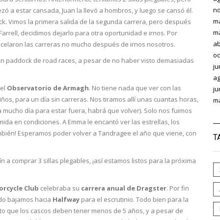
no
 a estar cansada, Juan la llevó a hombros, y luego se cansó él.
m
k. Vimos la primera salida de la segunda carrera, pero después
m
rrell, decidimos dejarlo para otra oportunidad e irnos. Por
ab
ancelaron las carreras no mucho después de irnos nosotros.
oc
 un paddock de road races, a pesar de no haber visto demasiadas
ju
ag
 el
Observatorio de Armagh
. No tiene nada que ver con las
ju
os, para un día sin carreras. Nos tiramos allí unas cuantas horas,
m
a mucho día para estar fuera, habrá que volver). Solo nos fuimos
da en condiciones. A Emma le encantó ver las estrellas, los
también! Esperamos poder volver a Tandragee el año que viene, con
T
 a comprar 3 sillas plegables, ¡así estamos listos para la próxima
rcycle Club
celebraba su
carrera anual de Dragster
. Por fin
bado bajamos hacia
Halfway
para el escrutinio. Todo bien para la
nto que los cascos deben tener menos de 5 años, y a pesar de