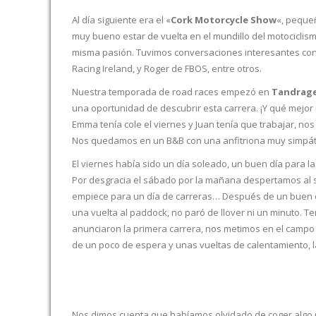
Al día siguiente era el «
Cork Motorcycle Show
«, pequeñ
muy bueno estar de vuelta en el mundillo del motociclis
misma pasión. Tuvimos conversaciones interesantes con e
Racing Ireland, y Roger de FBOS, entre otros.
Nuestra temporada de road races empezó en
Tandrag
una oportunidad de descubrir esta carrera. ¡Y qué mej
Emma tenía cole el viernes y Juan tenía que trabajar, no
Nos quedamos en un B&B con una anfitriona muy simpáti
El viernes había sido un día soleado, un buen día para 
Por desgracia el sábado por la mañana despertamos al s
empiece para un día de carreras… Después de un buen d
una vuelta al paddock, no paró de llover ni un minuto. T
anunciaron la primera carrera, nos metimos en el camp
de un poco de espera y unas vueltas de calentamiento, 
Nos dimos cuenta que habíamos olvidado de coger algo p