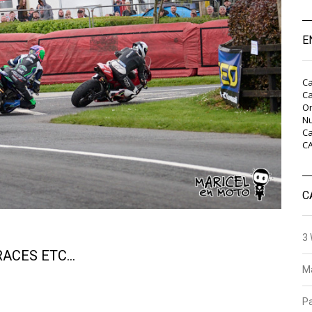
E
Ca
Ca
On
Nu
Ca
C
C
3 
RACES ETC…
Ma
P