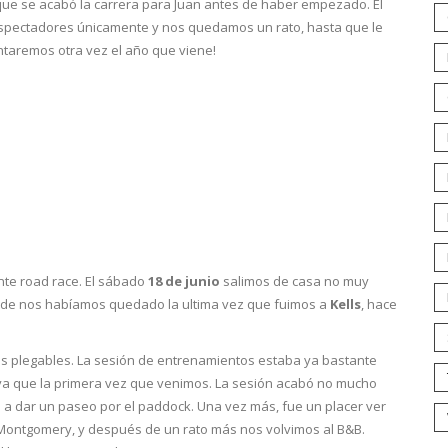
 que se acabó la carrera para Juan antes de haber empezado. El
espectadores únicamente y nos quedamos un rato, hasta que le
entaremos otra vez el año que viene!
nte road race. El sábado
18 de junio
salimos de casa no muy
de nos habíamos quedado la ultima vez que fuimos a
Kells
, hace
s plegables. La sesión de entrenamientos estaba ya bastante
a que la primera vez que venimos. La sesión acabó no mucho
a dar un paseo por el paddock. Una vez más, fue un placer ver
Montgomery, y después de un rato más nos volvimos al B&B.