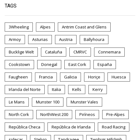
TAGS
3Wheeling
Alpes
Antrim Coast and Glens
Armoy
Asturias
Austria
Ballyhoura
Bucklige Welt
Cataluña
CMRVC
Connemara
Cookstown
Donegal
East Cork
España
Faugheen
Francia
Galicia
Horiçe
Huesca
Irlanda del Norte
Italia
Kells
Kerry
Le Mans
Munster 100
Munster Vales
North Cork
NorthWest 200
Piríneos
Pre-Alpes
República Checa
República de Irlanda
Road Racing
sidecar
Stelvio
Tandragee
Twohigs Hillclimb