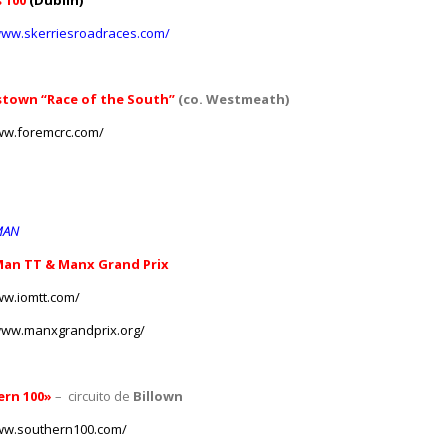
s 100
(Dublin)
www.skerriesroadraces.com/
town “Race of the South”
(co.
Westmeath)
ww.foremcrc.com/
MAN
 Man TT & Manx Grand Prix
ww.iomtt.com/
www.manxgrandprix.org/
rn 100»
– circuito de
Billown
ww.southern100.com/