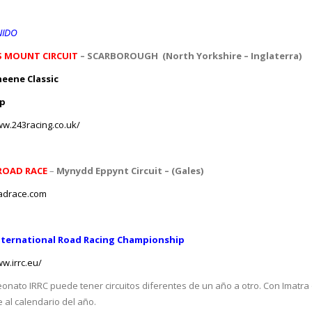
NIDO
S MOUNT CIRCUIT
– SCARBOROUGH
(North Yorkshire – Inglaterra)
heene Classic
up
ww.243racing.co.uk/
ROAD RACE
–
Mynydd Eppynt Circuit – (Gales)
adrace.com
International Road Racing Championship
ww.irrc.eu/
onato IRRC puede tener circuitos diferentes de un año a otro. Con Imatra
e al calendario del año.