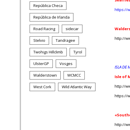
Skerrie
República Checa
https://
República de Irlanda
Road Racing
sidecar
Walders
http://w
Stelvio
Tandragee
Twohigs Hillclimb
Tyrol
UlsterGP
Vosges
ISLA DE 
Walderstown
WCMCC
Isle of
http://w
West Cork
Wild Atlantic Way
https://
«Southe
http://w