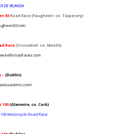
A DE IRLANDA
n 50
Road Race (Faugheen- co. Tipperary)
augheen50.net/
oad Race
(Crossakiel- co.
Meath)
ww.kellsroadraces.com
e –
(Dublin)
eastcoastmcc.com/
r 100
(Glanmire, co. Cork)
100 Motorcycle Road Race