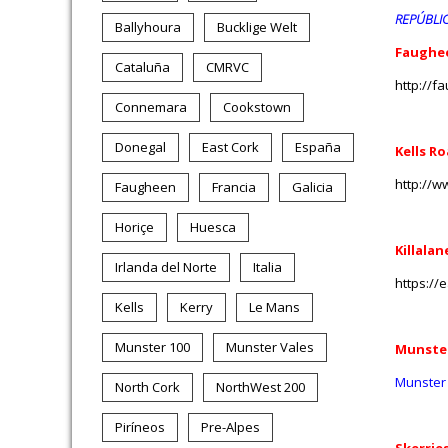
REPÚBLIC
Ballyhoura
Bucklige Welt
Faughee
Cataluña
CMRVC
http://f
Connemara
Cookstown
Donegal
East Cork
España
Kells R
http://w
Faugheen
Francia
Galicia
Horiçe
Huesca
Killalan
Irlanda del Norte
Italia
https://
Kells
Kerry
Le Mans
Munster 100
Munster Vales
Munste
Munster 
North Cork
NorthWest 200
Piríneos
Pre-Alpes