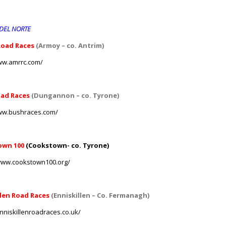
 DEL NORTE
oad Races
(Armoy – co.
Antrim)
ww.amrrc.com/
ad Races
(Dungannon – co.
Tyrone)
www.bushraces.com/
own 100
(Cookstown- co.
Tyrone)
www.cookstown100.org/
llen Road Races
(Enniskillen – Co.
Fermanagh)
enniskillenroadraces.co.uk/