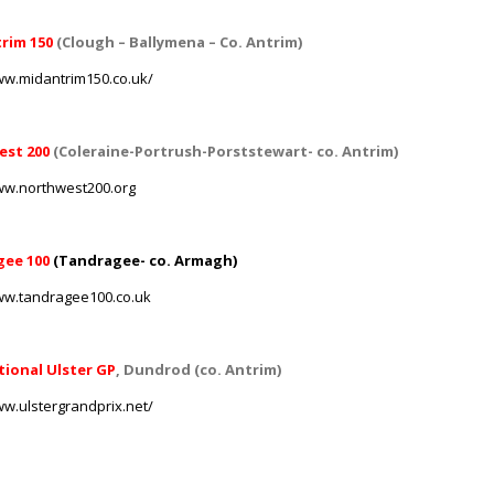
rim 150
(Clough – Ballymena – Co.
Antrim)
ww.midantrim150.co.uk/
st 200
(Coleraine-Portrush-Porststewart- co.
Antrim)
ww.northwest200.org
gee 100
(Tandragee- co. Armagh)
ww.tandragee100.co.uk
tional Ulster GP
, Dundrod (co.
Antrim)
ww.ulstergrandprix.net/