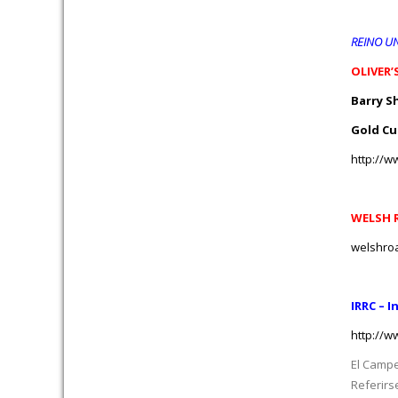
REINO U
OLIVER’
Barry S
Gold C
http://w
WELSH 
welshro
IRRC – 
http://w
El Campe
Referirs