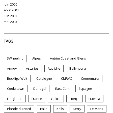
juin 2006
août 2003
juin 2003
mai 2003
TAGS
3Wheeling
Alpes
Antrim Coast and Glens
Armoy
Asturies
Autriche
Ballyhoura
Bucklige Welt
Catalogne
CMRVC
Connemara
Cookstown
Donegal
East Cork
Espagne
Faugheen
France
Galice
Horiçe
Huesca
Irlande du Nord
Italie
Kells
Kerry
Le Mans