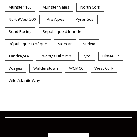
Munster 100
Munster Vales
North Cork
NorthWest 200
Pré Alpes
Pyrénées
Road Racing
République d'Irlande
République Tchèque
sidecar
Stelvio
Tandragee
Twohigs Hillclimb
Tyrol
UlsterGP
Vosges
Walderstown
WCMCC
West Cork
Wild Atlantic Way
COPYRIGHT 2019