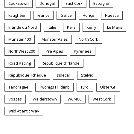
Cookstown
Donegal
East Cork
Espagne
Faugheen
France
Galice
Horiçe
Huesca
Irlande du Nord
Italie
Kells
Kerry
Le Mans
Munster 100
Munster Vales
North Cork
NorthWest 200
Pré Alpes
Pyrénées
Road Racing
République d'Irlande
République Tchèque
sidecar
Stelvio
Tandragee
Twohigs Hillclimb
Tyrol
UlsterGP
Vosges
Walderstown
WCMCC
West Cork
Wild Atlantic Way