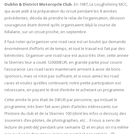
Dublin & District Motorcycle Club.
En 1987, Le Loughshinny MCC,
qui avait aidé à la préparation du circuit pendant les 8 années
précédentes, décida de prendre le relai de l’organisation, décision
courageuse étant donné qu’ils organisaient déjà la course de
Killalane, sur un circuit proche, en septembre.
Il faut noter qu’organiser une road race est un boulot qui demande
énormément d’efforts et de temps, et tout le travail est fait par des
bénévoles. Organiser une road race est aussi très cher, cette année
la Skerries leur a couté 120000EUR, en grande partie pour couvrir
l’assurance. Les road races maintenant arrivent à avoir de bons
sponsors, mais ce n’est pas suffisant, et si vous aimez les road
races et voulez qu’elles continuent, notre petite participation est
nécessaire, en payant le droit d’entrée et achetant un programme.
Cette année le prix était de 20EUR par personne, qui incluait le
programme, très bien fait avec plein d’articles intéressants sur
l’histoire du club et de la Skerries 100 (dont les infos ci-dessus), des
souvenirs d’ex-pilotes, de photographes, etc… Il nous a servi de
lecture de petit-déj’ pendant une semaine 😉 et en plus on n’a même
pas eu à se le disputer vu qu’on en avait 2 (1 par entrée)… 😉