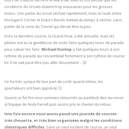
tours de chauffe derrière le Marshall. Mais ils ont décidé que les
conditions du circuits étaient trop mauvaises pour les grosses
motos. Une partie du circuit séchait rapidement, mais la route entre
Finnegan’s Corner et Duke’s Bends mettait du temps à sécher, sans
parler de la zone du Tunnel qui devait être la pire.
Donc la dernière course, la Grand Final, a été annulée, mais les
pilotes ont eu la gentillesse de sortir faire quelques tours de parade
pour saluer les fans.
Michael Dunlop
a fait quelques tours à son
rythme de parade qui ressemblait fortement à son rythme de course
lol. Il ne sait peut-être pas aller doucement… 😉
Ce fut très sympa de leur part de sortir quand même, les
spectateurs ont bien apprécié 🙂 .
Quand ce fut fini nous sommes retournés au paddock dire au-revoir
à l’équipe de Andy Farrell puis avons pris le chemin du retour.
Une fois encore nous avons passé une journée de courses
très chouette, et très bien organisées malgré les conditions
climatiques difficiles
. Sans un seul incident de course, un seul