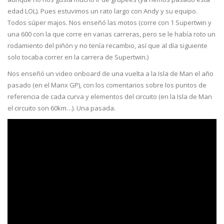
edad LOL). Pues estuvimos un rato largo con Andy y su equipo.
Todos súper majos. Nos enseñó las motos (corre con 1 Supertwin y
una 600 con la que corre en varias carreras, pero se le había roto un
rodamiento del piñón y no tenía recambio, así que al día siguiente
solo tocaba correr en la carrera de Supertwin.)
Nos enseñó un video onboard de una vuelta a la Isla de Man el año
pasado (en el Manx GP), con los comentarios sobre los puntos de
referencia de cada curva y elementos del circuito (en la Isla de Man
el circuito son 60km…). Una pasada.