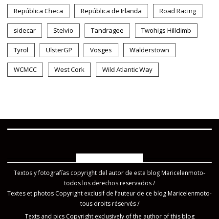
República Checa
República de Irlanda
Road Racing
sidecar
Stelvio
Tandragee
Twohigs Hillclimb
Tyrol
UlsterGP
Vosges
Walderstown
WCMCC
West Cork
Wild Atlantic Way
COPYRIGHT 2019
Textos y fotografías copyright del autor de este blog Maricelenmoto-
todos los derechos reservados /
Textes et photos Copyright exclusif de l’auteur de ce blog Maricelenmoto-
tous droits réservés /
Texts and pics Copyright exclusively of the author of this blog